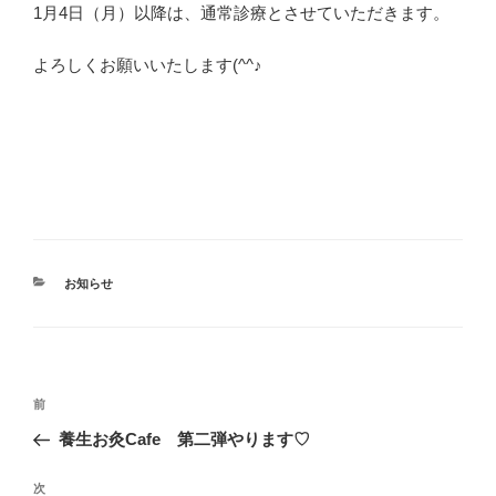
1月4日（月）以降は、通常診療とさせていただきます。
よろしくお願いいたします(^^♪
カ
お知らせ
テ
ゴ
リ
ー
投
過
前
稿
去
養生お灸Cafe 第二弾やります♡
ナ
の
ビ
投
次
次