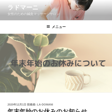
コ
ラドマーニ
ン
女性のための鍼灸マッサージサロン
テ
ン
ツ
メニュー
へ
ス
キ
ッ
プ
投
2020年12月1日
投稿者:
LA-DOMANI
稿
年末年始のお休みのお知らせ