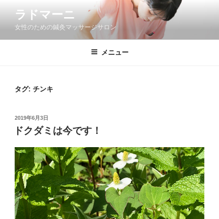
コ
ラドマーニ
ン
女性のための鍼灸マッサージサロン
テ
ン
ツ
メニュー
へ
ス
キ
タグ: チンキ
ッ
プ
投
2019年6月3日
稿
ドクダミは今です！
日: