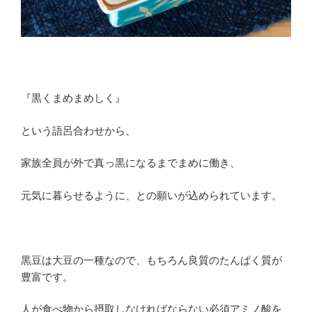
『黒くまめまめしく』
という語呂合わせから、
家族全員が外で真っ黒になるまでまめに働き、
元気に暮らせるように、との願いが込められています。
黒豆は大豆の一種なので、もちろん良質の
たんぱく質
が
豊富です。
人が食べ物から摂取しなければならない
必須アミノ酸
を