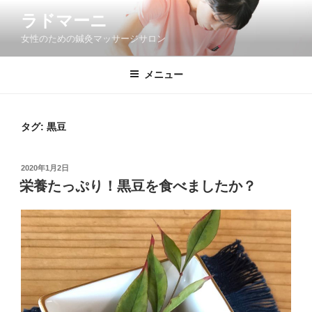
コ
ラドマーニ
ン
女性のための鍼灸マッサージサロン
テ
ン
ツ
メニュー
へ
ス
キ
タグ: 黒豆
ッ
プ
投
2020年1月2日
稿
栄養たっぷり！黒豆を食べましたか？
日: