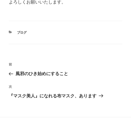
よろしくお願いいたします。
カ
ブログ
テ
ゴ
リ
ー
投
過
前
稿
去
風邪のひき始めにすること
ナ
の
ビ
投
次
次
稿
ゲ
の
『マスク美人』になれる布マスク、あります
投
ー
稿
シ
ョ
ン