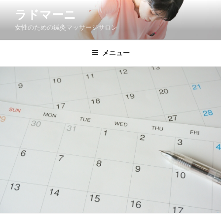
コ
ラドマーニ
ン
女性のための鍼灸マッサージサロン
テ
ン
ツ
メニュー
へ
ス
キ
ッ
プ