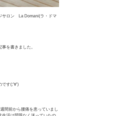
ン La Domani(ラ・ドマ
記事を書きました。
(;’∀’)
2週間前から腰痛を患っていまし
常生活は問題なく送っていたの