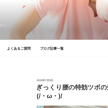
ロン
よくあるご質問
ブログ記事一覧
投
2019年7月9日
稿
ぎっくり腰の特効ツボの
日:
(/・ω・)/