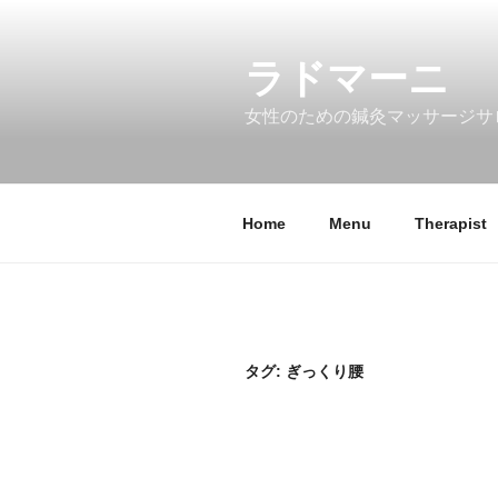
コ
ン
ラドマーニ
テ
ン
女性のための鍼灸マッサージサ
ツ
へ
ス
キ
Home
Menu
Therapist
ッ
プ
タグ: ぎっくり腰