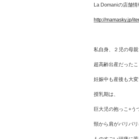
La Domaniの
http://mamasky.jp/it
私自身、２児の母親
超高齢出産だったこ
妊娠中も産後も大変
授乳期は、
巨大児の抱っこ+う
頸から肩がバリバリ
ものすごい頭痛に苦しみ