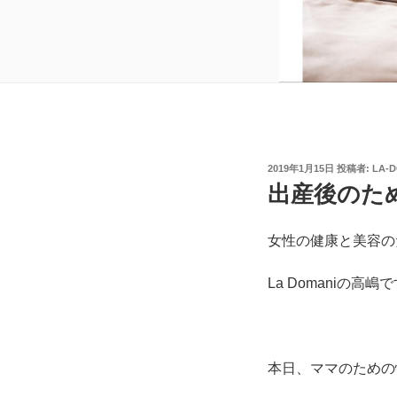
投
2019年1月15日
投稿者:
LA-
稿
出産後のた
日:
女性の健康と美容の
La Domaniの高嶋
本日、ママのための情