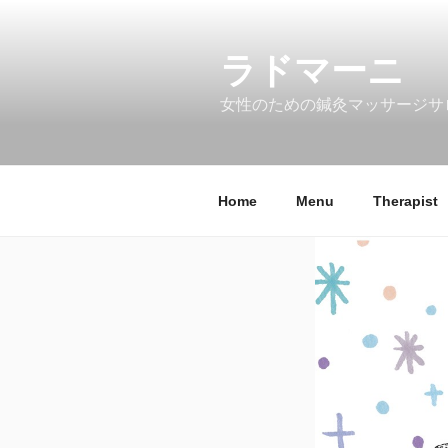
コ
ン
ラドマーニ
テ
ン
女性のための鍼灸マッサージサ
ツ
へ
ス
キ
Home
Menu
Therapist
ッ
プ