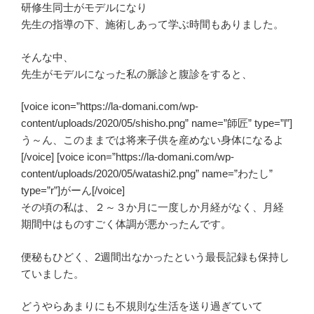
研修生同士がモデルになり
先生の指導の下、施術しあって学ぶ時間もありました。
そんな中、
先生がモデルになった私の脈診と腹診をすると、
[voice icon=”https://la-domani.com/wp-
content/uploads/2020/05/shisho.png” name=”師匠” type=”l”]
う～ん、このままでは将来子供を産めない身体になるよ
[/voice] [voice icon=”https://la-domani.com/wp-
content/uploads/2020/05/watashi2.png” name=”わたし”
type=”r”]がーん[/voice]
その頃の私は、２～３か月に一度しか月経がなく、月経
期間中はものすごく体調が悪かったんです。
便秘もひどく、2週間出なかったという最長記録も保持し
ていました。
どうやらあまりにも不規則な生活を送り過ぎていて