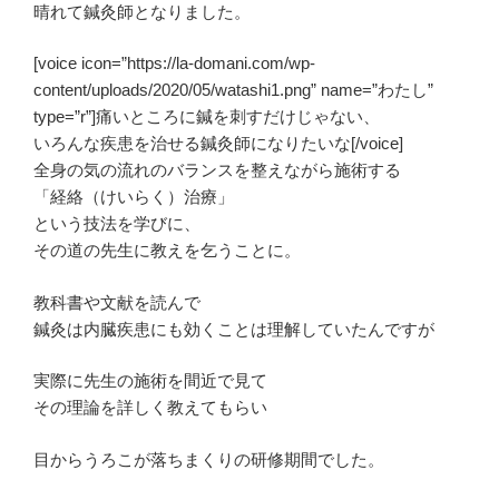
晴れて鍼灸師となりました。
[voice icon=”https://la-domani.com/wp-
content/uploads/2020/05/watashi1.png” name=”わたし”
type=”r”]痛いところに鍼を刺すだけじゃない、
いろんな疾患を治せる鍼灸師になりたいな[/voice]
全身の気の流れのバランスを整えながら施術する
「経絡（けいらく）治療」
という技法を学びに、
その道の先生に教えを乞うことに。
教科書や文献を読んで
鍼灸は内臓疾患にも効くことは理解していたんですが
実際に先生の施術を間近で見て
その理論を詳しく教えてもらい
目からうろこが落ちまくりの研修期間でした。