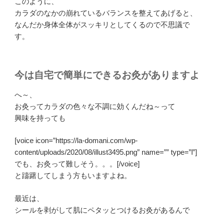
このように、
カラダのなかの崩れているバランスを整えてあげると、
なんだか
身体全体がスッキリとしてくる
ので不思議で
す。
今は自宅で簡単にできるお灸がありますよ
へ～、
お灸ってカラダの色々な不調に効くんだね～って
興味を持っても
[voice icon=”https://la-domani.com/wp-
content/uploads/2020/08/illust3495.png” name=”” type=”l”]
でも、お灸って難しそう。。。[/voice]
と躊躇してしまう方もいますよね。
最近は、
シールを剥がして肌にペタッとつけるお灸があるんで