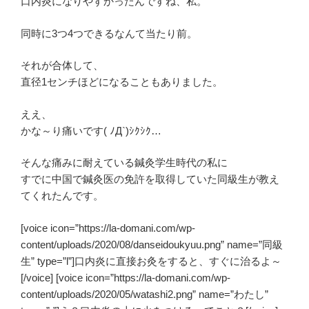
口内炎になりやすかったんですね、私。
同時に3つ4つできるなんて当たり前。
それが合体して、
直径1センチほどになることもありました。
ええ、
かな～り痛いです( ﾉД`)ｼｸｼｸ…
そんな痛みに耐えている鍼灸学生時代の私に
すでに中国で鍼灸医の免許を取得していた同級生が教え
てくれたんです。
[voice icon=”https://la-domani.com/wp-
content/uploads/2020/08/danseidoukyuu.png” name=”同級
生” type=”l”]口内炎に直接お灸をすると、すぐに治るよ～
[/voice] [voice icon=”https://la-domani.com/wp-
content/uploads/2020/05/watashi2.png” name=”わたし”