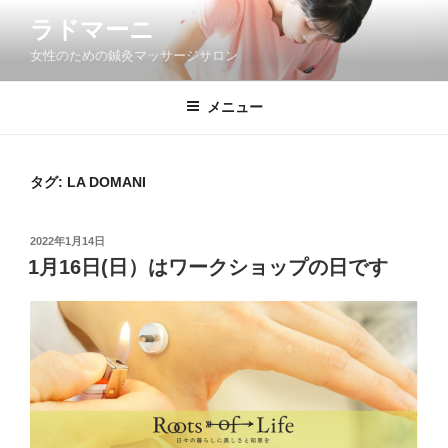
コ
ラドマーニ
ン
女性のための鍼灸マッサージサロン
テ
ン
ツ
メニュー
へ
ス
キ
タグ: LA DOMANI
ッ
プ
投
2022年1月14日
稿
1月16日(日）はワークショップの日です
日: