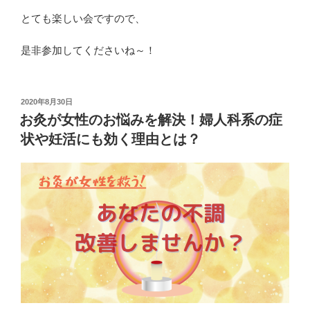
とても楽しい会ですので、
是非参加してくださいね～！
投
2020年8月30日
稿
お灸が女性のお悩みを解決！婦人科系の症
日:
状や妊活にも効く理由とは？