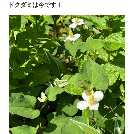
稿
ドクダミは今です！
日: