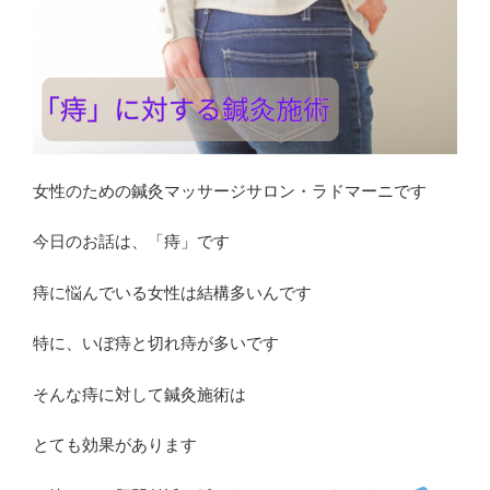
う
選
択
―
鍼
灸
師
女性のための鍼灸マッサージサロン・ラドマーニです
が
伝
今日のお話は、「痔」です
え
た
痔に悩んでいる女性は
結構多いんです
い
「骨
特に、いぼ痔と切れ痔が多いです
盤
調
そんな痔に対して鍼灸施術は
整
ヨ
とても効果があります
ガ」