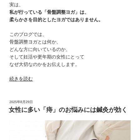
実は、
私が行っている「骨盤調整ヨガ」は、
柔らかさを目的としたヨガではありません。
このブログでは、
骨盤調整ヨガとは何か、
どんな方に向いているのか、
そして妊活や更年期の女性にとって
なぜ大切なのかをお伝えします。
“骨
続きを読む
盤
か
ら
投
2025年8月29日
稿
整
女性に多い「痔」のお悩みには鍼灸が効く
日:
え
る
と
い