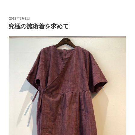
投
2019年3月2日
稿
究極の施術着を求めて
日: