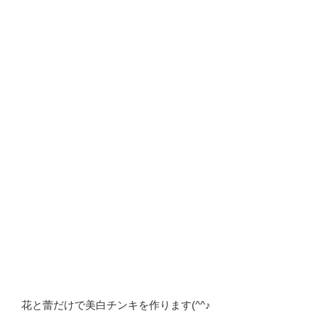
花と蕾だけで美白チンキを作ります(^^♪