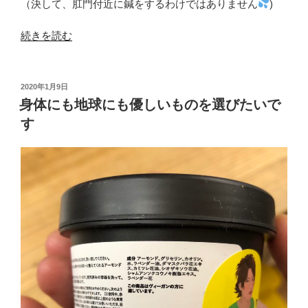
の
（決して、肛門付近に鍼をするわけではありません
)
本
当
“女
続きを読む
の
性
役
に
割
多
投
2020年1月9日
稿
―”
い
身体にも地球にも優しいものを選びたいで
日:
の
「痔」
す
の
お
悩
み
に
は
鍼
灸
が
効
く”