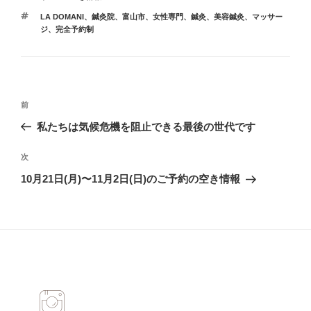
テ
タ
LA DOMANI、鍼灸院、富山市、女性専門、鍼灸、美容鍼灸、マッサー
ゴ
グ
ジ、完全予約制
リ
ー
投
過
前
稿
去
私たちは気候危機を阻止できる最後の世代です
ナ
の
ビ
投
次
次
稿
ゲ
の
10月21日(月)〜11月2日(日)のご予約の空き情報
投
ー
稿
シ
ョ
ン