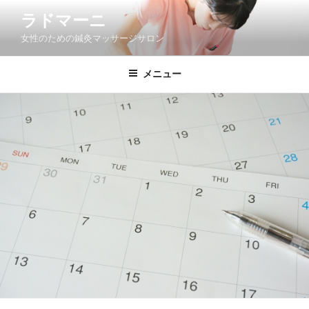
コ
ラドマーニ
ン
女性のための鍼灸マッサージサロン
テ
ン
ツ
メニュー
へ
ス
キ
ッ
プ