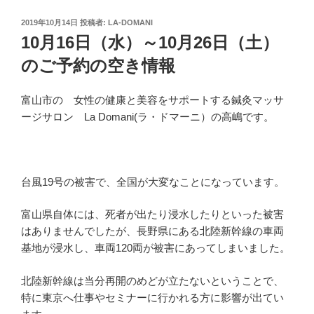
投
2019年10月14日
投稿者:
LA-DOMANI
稿
10月16日（水）～10月26日（土）
日:
のご予約の空き情報
富山市の 女性の健康と美容をサポートする鍼灸マッサ
ージサロン La Domani(ラ・ドマーニ）の高嶋です。
台風19号の被害で、全国が大変なことになっています。
富山県自体には、死者が出たり浸水したりといった被害
はありませんでしたが、長野県にある北陸新幹線の車両
基地が浸水し、車両120両が被害にあってしまいました。
北陸新幹線は当分再開のめどが立たないということで、
特に東京へ仕事やセミナーに行かれる方に影響が出てい