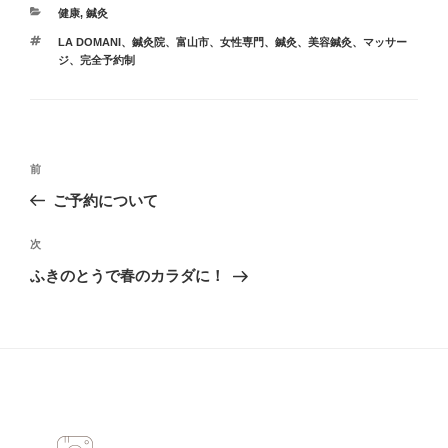
カ
健康
,
鍼灸
テ
タ
LA DOMANI、鍼灸院、富山市、女性専門、鍼灸、美容鍼灸、マッサー
ゴ
グ
ジ、完全予約制
リ
ー
投
過
前
稿
去
ご予約について
ナ
の
ビ
投
次
次
稿
ゲ
の
ふきのとうで春のカラダに！
投
ー
稿
シ
ョ
ン