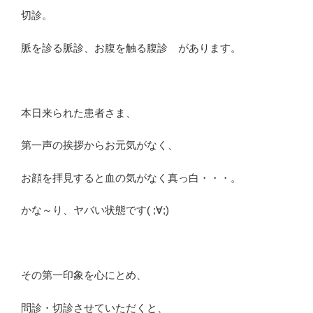
切診
。
脈を診る脈診、お腹を触る腹診 があります。
本日来られた患者さま、
第一声の挨拶からお元気がなく、
お顔を拝見すると血の気がなく真っ白・・・。
かな～り、ヤバい状態です( ;∀;)
その第一印象を心にとめ、
問診・切診させていただくと、