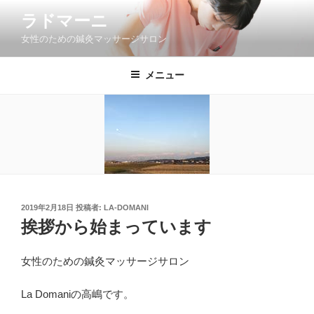
コ
ラドマーニ
ン
女性のための鍼灸マッサージサロン
テ
ン
ツ
メニュー
へ
ス
キ
ッ
プ
投
2019年2月18日
投稿者:
LA-DOMANI
稿
挨拶から始まっています
日:
女性のための鍼灸マッサージサロン
La Domaniの高嶋です。