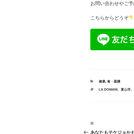
お問い合わせやご予
こちらからどうぞ
カ
健康
,
食・薬膳
テ
タ
LA DOMANI、富
ゴ
グ
リ
ー
投
前
過
稿
去
あなたもテケジョか