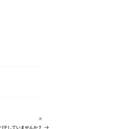
次
次
の
バテしていませんか？