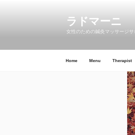
コ
ン
ラドマーニ
テ
ン
女性のための鍼灸マッサージサ
ツ
へ
ス
キ
Home
Menu
Therapist
ッ
プ