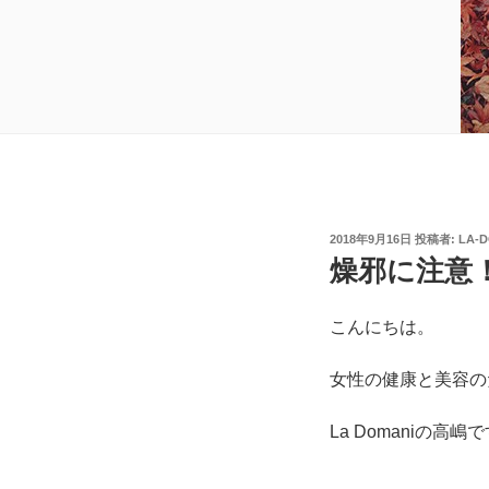
投
2018年9月16日
投稿者:
LA-
稿
燥邪に注意
日:
こんにちは。
女性の健康と美容の
La Domaniの高嶋