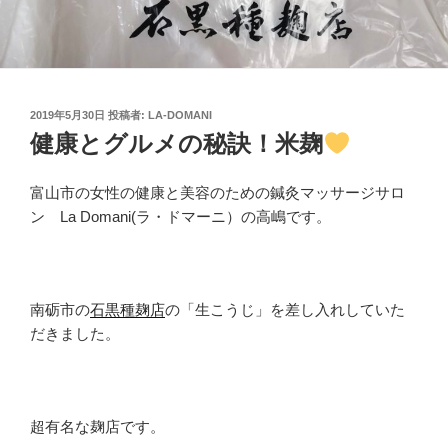
投
2019年5月30日
投稿者:
LA-DOMANI
稿
健康とグルメの秘訣！米麹
日:
富山市の女性の健康と美容のための鍼灸マッサージサロ
ン La Domani(ラ・ドマーニ）の高嶋です。
南砺市の
石黒種麹店
の「生こうじ」を差し入れしていた
だきました。
超有名な麹店です。