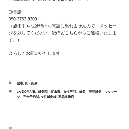
③電話
090-
3763-9309
（
施術中や往診時はお電話に出れませんので、メッセー
ジを残してください。後ほどこちらからご連絡いたしま
す。
）
よろしくお願いいたします
カ
健康
,
食・薬膳
テ
タ
LA DOMANI、鍼灸院、富山市、女性専門、鍼灸、美容鍼灸、マッサー
ゴ
グ
ジ、完全予約制
,
女性鍼灸師
,
石黒種麹店
リ
ー
投
過
前