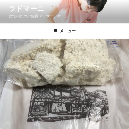
コ
ラドマーニ
ン
女性のための鍼灸マッサージサロン
テ
ン
ツ
メニュー
へ
ス
キ
ッ
プ