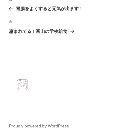
稿
去
胃腸をよくすると元気が出ます！
ナ
の
ビ
投
次
次
稿
ゲ
の
恵まれてる！富山の学校給食
投
ー
稿
シ
ョ
ン
Proudly powered by WordPress